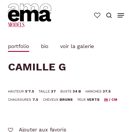
Skip
to
main
content
portfolio
bio
voir la galerie
CAMILLE G
HAUTEUR
5'7.5
TAILLE
27
BUSTE
34 B
HANCHES
37.5
CHAUSSURES
7.5
CHEVEUX
BRUNS
YEUX
VERTS
IN
/
CM
Ajouter aux favoris