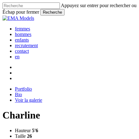
Skip
Appuyez sur entrer pour rechercher ou
to
Échap pour fermer
Recherche
main
Fermer
content
la
femmes
recherche
hommes
enfants
recrutement
contact
en
Portfolio
Bio
Voir la galerie
Charline
Hauteur
5'6
Taille
26