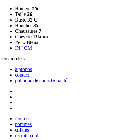
Hauteur
5'6
Taille
26
Buste
32 C
Hanches
35
Chaussures
7
Cheveux
Blancs
Yeux
Bleus
IN
/
CM
ema
models
à propos
contact
politique de confidentialité
Close
femmes
Menu
hommes
enfants
recrutement