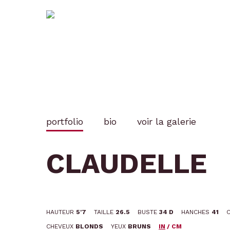
Skip
to
main
content
portfolio
bio
voir la galerie
Appuyez sur entrer pour rechercher ou 
CLAUDELLE
HAUTEUR
5'7
TAILLE
26.5
BUSTE
34 D
HANCHES
41
CHEVEUX
BLONDS
YEUX
BRUNS
IN
/
CM