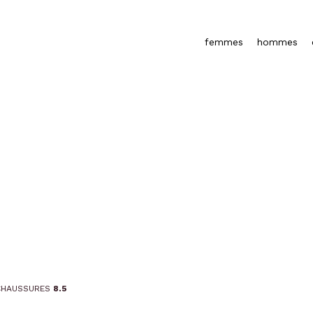
femmes
hommes
Échap pour fermer
CHAUSSURES
8.5