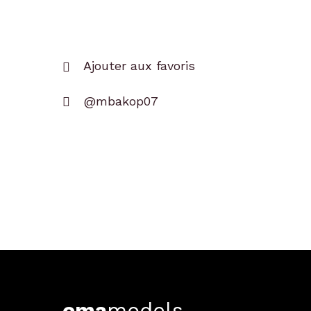
Ajouter aux favoris
@mbakop07
ema
models