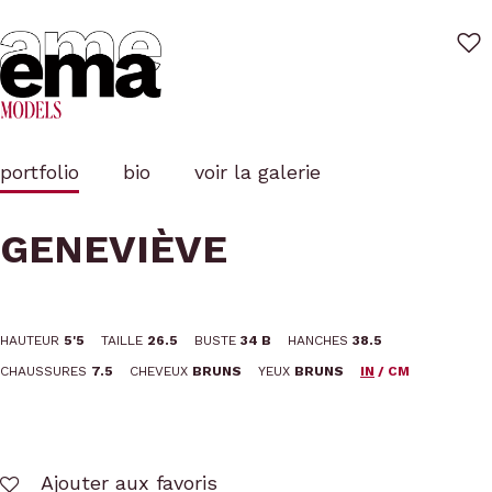
Skip
to
main
content
portfolio
bio
voir la galerie
GENEVIÈVE
HAUTEUR
5'5
TAILLE
26.5
BUSTE
34 B
HANCHES
38.5
CHAUSSURES
7.5
CHEVEUX
BRUNS
YEUX
BRUNS
IN
/
CM
Ajouter aux favoris