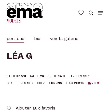
Skip
to
main
content
portfolio
bio
voir la galerie
LÉA G
HAUTEUR
5'11
TAILLE
26
BUSTE
34 B
HANCHES
38.5
CHAUSSURES
10.5
CHEVEUX
BRUNS
YEUX
VERTS
IN
/
CM
Ajouter aux favoris