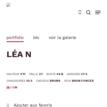
Skip
to
main
content
portfolio
bio
voir la galerie
LÉA N
HAUTEUR
5'11
TAILLE
27
BUSTE
34 B
HANCHES
37.5
CHAUSSURES
10.5
CHEVEUX
BRUNS
YEUX
BRUN FONCÉS
IN
/
CM
Ajouter aux favoris