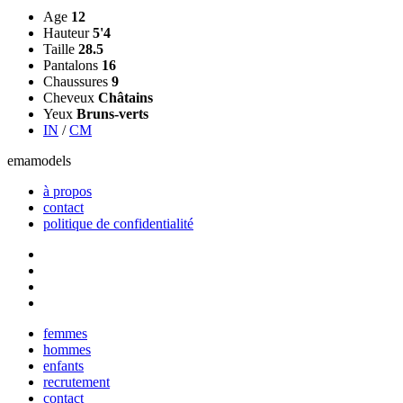
Age
12
Hauteur
5'4
Taille
28.5
Pantalons
16
Chaussures
9
Cheveux
Châtains
Yeux
Bruns-verts
IN
/
CM
ema
models
à propos
contact
politique de confidentialité
Close
femmes
Menu
hommes
enfants
recrutement
contact