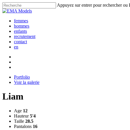
Skip
Appuyez sur entrer pour rechercher ou
to
Fermer
main
la
content
femmes
recherche
hommes
enfants
recrutement
contact
en
Portfolio
Voir la galerie
Liam
Age
12
Hauteur
5'4
Taille
28.5
Pantalons
16