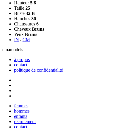
Hauteur
5'6
Taille
25
Buste
32 B
Hanches
36
Chaussures
6
Cheveux
Bruns
Yeux
Bruns
IN
/
CM
ema
models
à propos
contact
politique de confidentialité
Close
femmes
Menu
hommes
enfants
recrutement
contact