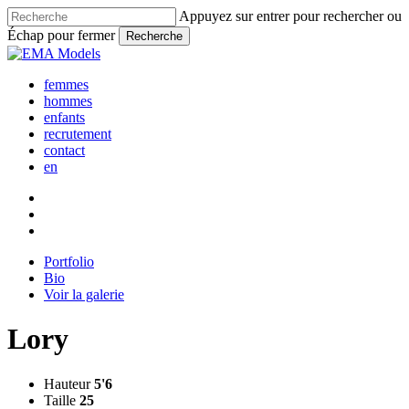
Skip
Appuyez sur entrer pour rechercher ou
to
Échap pour fermer
Recherche
main
Fermer
content
la
femmes
recherche
hommes
enfants
recrutement
contact
en
Portfolio
Bio
Voir la galerie
Lory
Hauteur
5'6
Taille
25