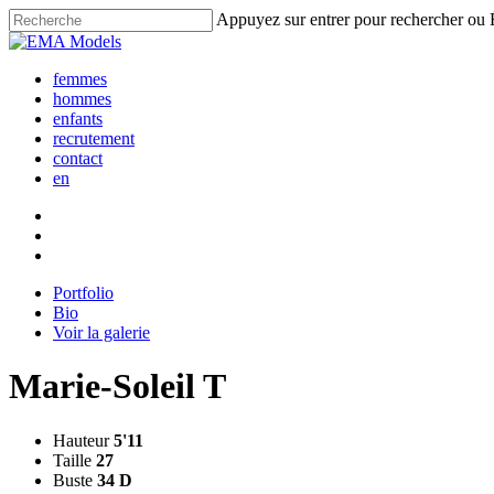
Skip
Appuyez sur entrer pour rechercher ou
to
Fermer
main
la
content
femmes
recherche
hommes
enfants
recrutement
contact
en
Portfolio
Bio
Voir la galerie
Marie-Soleil T
Hauteur
5'11
Taille
27
Buste
34 D