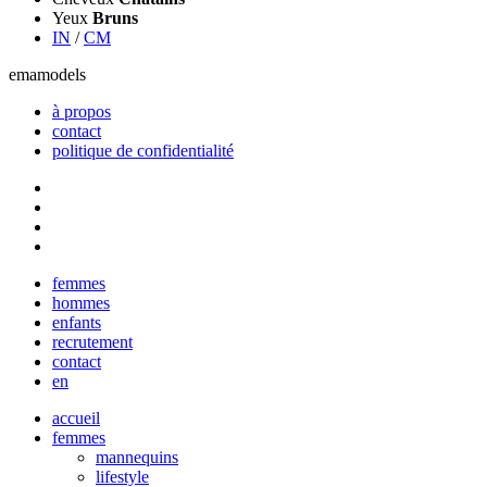
Yeux
Bruns
IN
/
CM
ema
models
à propos
contact
politique de confidentialité
Close
femmes
Menu
hommes
enfants
recrutement
contact
en
accueil
femmes
mannequins
lifestyle