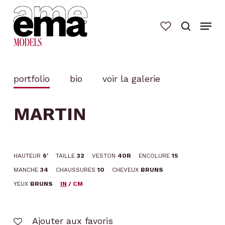
Skip
to
main
content
portfolio
bio
voir la galerie
MARTIN
HAUTEUR
6'
TAILLE
32
VESTON
40R
ENCOLURE
15
MANCHE
34
CHAUSSURES
10
CHEVEUX
BRUNS
YEUX
BRUNS
IN
/
CM
Ajouter aux favoris