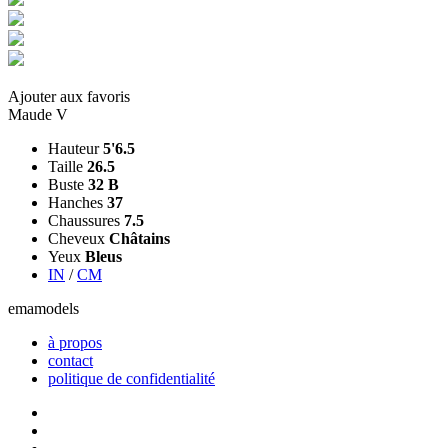
Ajouter aux favoris
Maude V
Hauteur
5'6.5
Taille
26.5
Buste
32 B
Hanches
37
Chaussures
7.5
Cheveux
Châtains
Yeux
Bleus
IN
/
CM
ema
models
à propos
contact
politique de confidentialité