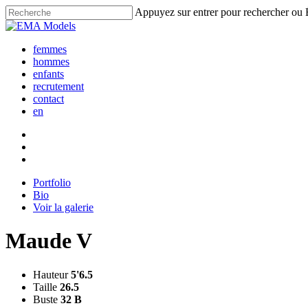
Skip
Appuyez sur entrer pour rechercher ou
to
Fermer
main
la
content
femmes
recherche
hommes
enfants
recrutement
contact
en
Portfolio
Bio
Voir la galerie
Maude V
Hauteur
5'6.5
Taille
26.5
Buste
32 B