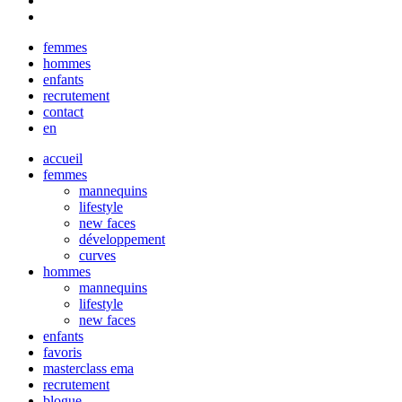
Close
femmes
Menu
hommes
enfants
recrutement
contact
en
accueil
femmes
mannequins
lifestyle
new faces
développement
curves
hommes
mannequins
lifestyle
new faces
enfants
favoris
masterclass ema
recrutement
blogue