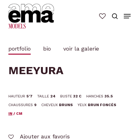
Skip
to
main
content
portfolio
bio
voir la galerie
MEEYURA
HAUTEUR
5'7
TAILLE
24
BUSTE
32 C
HANCHES
35.5
CHAUSSURES
9
CHEVEUX
BRUNS
YEUX
BRUN FONCÉS
IN
/
CM
Ajouter aux favoris