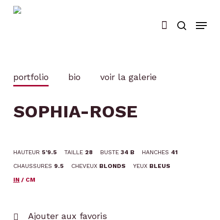
Skip
to
main
content
portfolio
bio
voir la galerie
SOPHIA-ROSE
HAUTEUR
5'9.5
TAILLE
28
BUSTE
34 B
HANCHES
41
CHAUSSURES
9.5
CHEVEUX
BLONDS
YEUX
BLEUS
IN
/
CM
Ajouter aux favoris