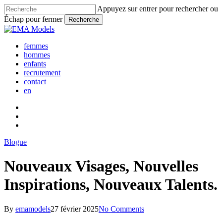
Skip
Appuyez sur entrer pour rechercher ou
to
Échap pour fermer
Recherche
main
Fermer
content
la
femmes
recherche
hommes
enfants
recrutement
contact
en
Blogue
Nouveaux Visages, Nouvelles
Inspirations, Nouveaux Talents.
By
emamodels
27 février 2025
No Comments