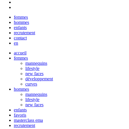
Close
femmes
Menu
hommes
enfants
recrutement
contact
en
accueil
femmes
mannequins
lifestyle
new faces
développement
curves
hommes
mannequins
lifestyle
new faces
enfants
favoris
masterclass ema
recrutement