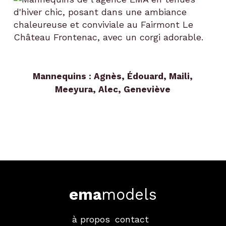
Mannequins :
Agnès
,
Édouard
,
Maili
,
Meeyura
,
Alec
,
Geneviève
ema
models
à propos
contact